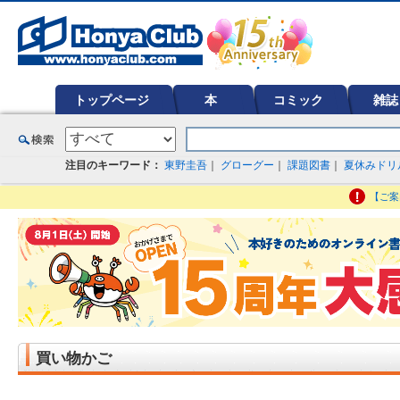
オンライン書店【ホンヤクラブ】はお好きな本屋での受け取りで送料無料！新刊予約・通販も。本（書籍）、雑誌、漫
ど在庫も充実
トップページ
本
コミック
雑誌
注目のキーワード：
東野圭吾
｜
グローグー
｜
課題図書
｜
夏休みドリ
【ご案
買い物かご