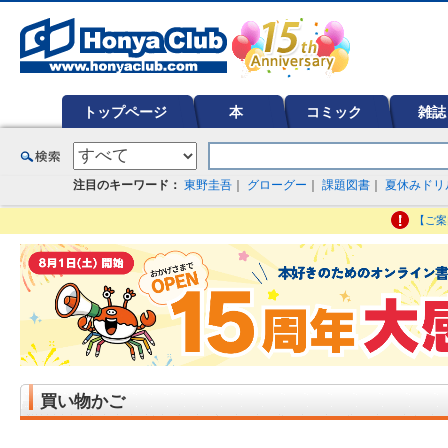
オンライン書店【ホンヤクラブ】はお好きな本屋での受け取りで送料無料！新刊予約・通販も。本（書籍）、雑誌、漫
ど在庫も充実
トップページ
本
コミック
雑誌
注目のキーワード：
東野圭吾
｜
グローグー
｜
課題図書
｜
夏休みドリ
【ご案
買い物かご