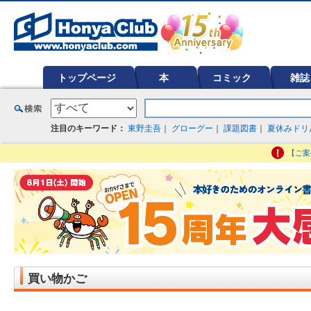
オンライン書店【ホンヤクラブ】はお好きな本屋での受け取りで送料無料！新刊予約・通販も。本（書籍）、雑誌、漫
ど在庫も充実
トップページ
本
コミック
雑誌
注目のキーワード：
東野圭吾
｜
グローグー
｜
課題図書
｜
夏休みドリ
【ご案
買い物かご