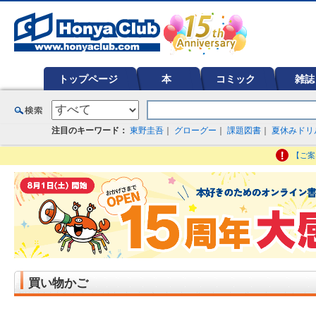
オンライン書店【ホンヤクラブ】はお好きな本屋での受け取りで送料無料！新刊予約・通販も。本（書籍）、雑誌、漫
ど在庫も充実
トップページ
本
コミック
雑誌
注目のキーワード：
東野圭吾
｜
グローグー
｜
課題図書
｜
夏休みドリ
【ご案
買い物かご