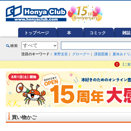
オンライン書店【ホンヤクラブ】はお好きな本屋での受け取りで送料無料！新刊予約・通販も。本（書籍）、雑誌、漫
ど在庫も充実
トップページ
本
コミック
雑誌
注目のキーワード：
東野圭吾
｜
グローグー
｜
課題図書
｜
夏休みドリ
【ご案
買い物かご