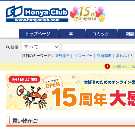
オンライン書店【ホンヤクラブ】はお好きな本屋での受け取りで送料無料！新刊予約・通販も。本（書籍）、雑誌、漫
ど在庫も充実
トップページ
本
コミック
雑誌
注目のキーワード：
東野圭吾
｜
グローグー
｜
課題図書
｜
夏休みドリ
【お知らせ】地
買い物かご