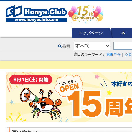
オンライン書店【ホンヤクラブ】はお好きな本屋での受け取りで送料無料！新刊予約・通販も。本（書籍）、雑誌、漫
トップページ
本
注目のキーワード：
東野圭吾
｜
グロ