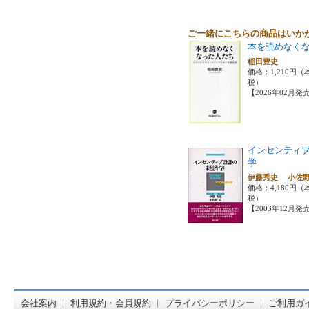
ご一緒にこちらの商品はいか
本を読めなく
稲田豊史
価格：1,210円（本
税）
【2026年02月発
インセンティ
学
伊藤秀史 小佐
価格：4,180円（本
税）
【2003年12月発
オンライン
会社案内
利用規約・会員規約
プライバシーポリシー
ご利用ガ