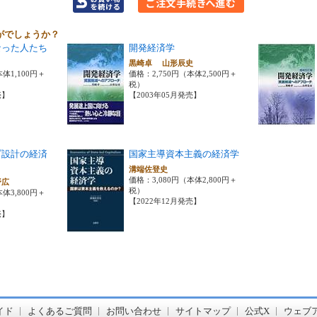
がでしょうか？
なった人たち
開発経済学
黒崎卓 山形辰史
体1,100円＋
価格：2,750円（本体2,500円＋
税）
売】
【2003年05月発売】
ブ設計の経済
国家主導資本主義の経済学
溝端佐登史
価格：3,080円（本体2,800円＋
野広
税）
体3,800円＋
【2022年12月発売】
売】
書店【ホンヤクラブ】はお好きな本屋での受け取りで送料無料！新刊予約・通販も。本（書籍）、雑誌、漫画（コミック）な
イド
よくあるご質問
お問い合わせ
サイトマップ
公式X
ウェブ