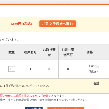
1,650円（税込）
入っています。
お取り寄
お取り寄
数量
在庫あり
価格
せ
せ不可
1,650円
1
0
0
（税込）
合計
には必ず再計算ボタンを押してください。
買い物かごに商品を投入してから「60分」
となります。
場合、
すべての商品が買い物かごから削除されます
のでご注意ください。