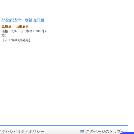
開発経済学 増補改訂版
黒崎卓 山形辰史
価格：2,970円（本体2,700円＋
税）
【2017年03月発売】
ど在庫も充実
アクセシビリティポリシー
このページのトップへ