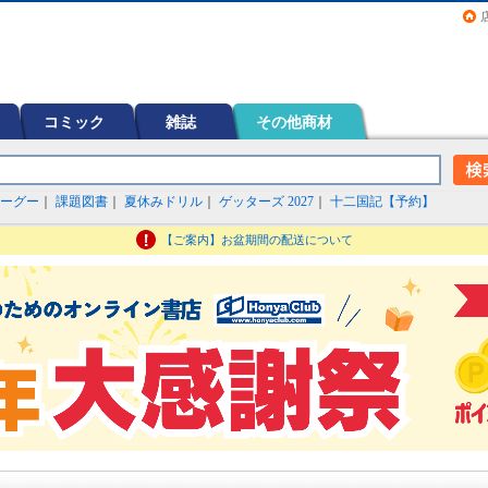
画（コミック）など在庫も充実
コミック
雑誌
その他商材
ーグー
｜
課題図書
｜
夏休みドリル
｜
ゲッターズ 2027
｜
十二国記【予約】
【ご案内】お盆期間の配送について