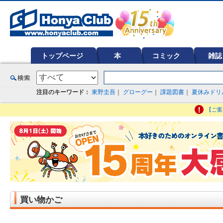
オンライン書店【ホンヤクラブ】はお好きな本屋での受け取りで送料無料！新刊予約・通販も。本（書籍）、雑誌、漫
ど在庫も充実
トップページ
本
コミック
雑誌
注目のキーワード：
東野圭吾
｜
グローグー
｜
課題図書
｜
夏休みドリ
【ご案
買い物かご