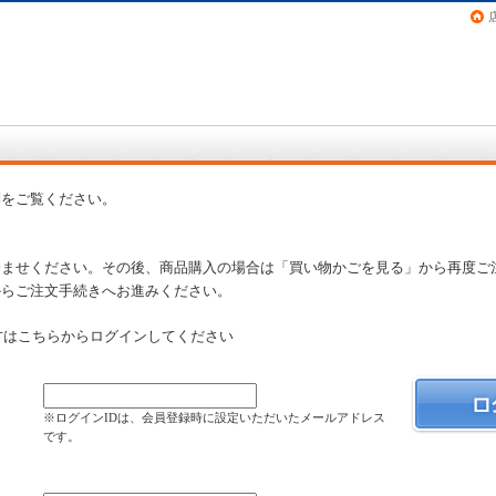
画（コミック）など在庫も充実
問
をご覧ください。
済ませください。その後、商品購入の場合は「買い物かごを見る」から再度ご
からご注文手続きへお進みください。
方はこちらからログインしてください
）
※ログインIDは、会員登録時に設定いただいたメールアドレス
です。