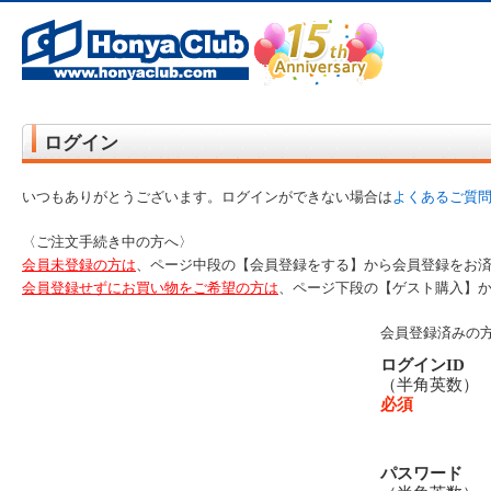
オンライン書店【ホンヤクラブ】はお好きな本屋での受け取りで送料無料！新刊予約・通販も。本（書籍）、雑誌、漫
ログイン
いつもありがとうございます。ログインができない場合は
よくあるご質
〈ご注文手続き中の方へ〉
会員未登録の方は
、ページ中段の【会員登録をする】から会員登録をお
会員登録せずにお買い物をご希望の方は
、ページ下段の【ゲスト購入】
会員登録済みの
ログインID
（半角英数
必須
パスワード