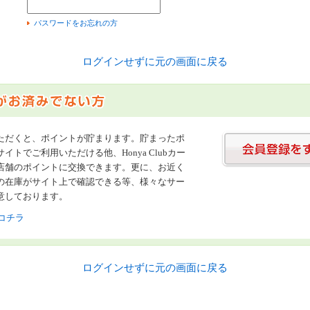
）
パスワードをお忘れの方
ログインせずに元の画面に戻る
ただくと、ポイントが貯まります。貯まったポ
イトでご利用いただける他、Honya Clubカー
店舗のポイントに交換できます。更に、お近く
の在庫がサイト上で確認できる等、様々なサー
意しております。
コチラ
ログインせずに元の画面に戻る
書店【ホンヤクラブ】はお好きな本屋での受け取りで送料無料！新刊予約・通販も。本（書籍）、雑誌、漫画（コミック）な