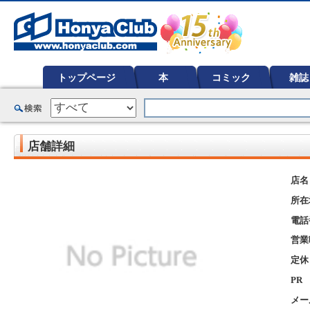
オンライン書店【ホンヤクラブ】はお好きな本屋での受け取りで送料無料！新刊予約・通販も。本（書籍）、雑誌、漫
ど在庫も充実
トップページ
本
コミック
雑誌
店舗詳細
店名
所在
電話
営業
定休
PR
メー