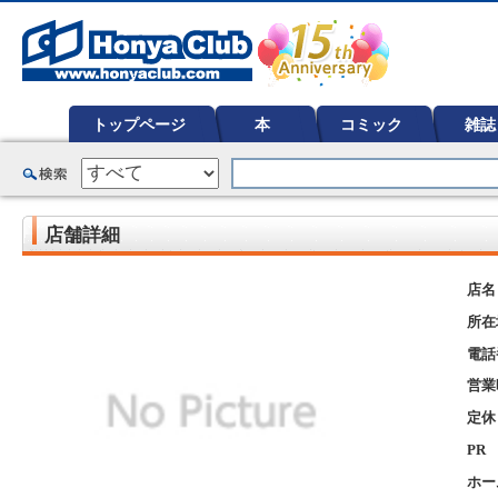
オンライン書店【ホンヤクラブ】はお好きな本屋での受け取りで送料無料！新刊予約・通販も。本（書籍）、雑誌、漫
ど在庫も充実
トップページ
本
コミック
雑誌
店舗詳細
店名
所在
電話
営業
定休
PR
ホー