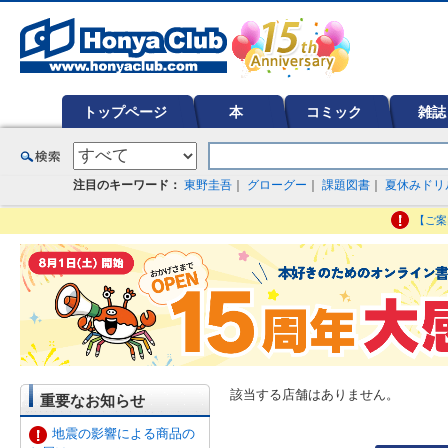
オンライン書店【ホンヤクラブ】はお好きな本屋での受け取りで送料無料！新刊予約・通販も。本（書籍）、雑誌、漫
ど在庫も充実
トップページ
本
コミック
雑誌
注目のキーワード：
東野圭吾
｜
グローグー
｜
課題図書
｜
夏休みドリ
【ご案
該当する店舗はありません。
重要なお知らせ
地震の影響による商品の