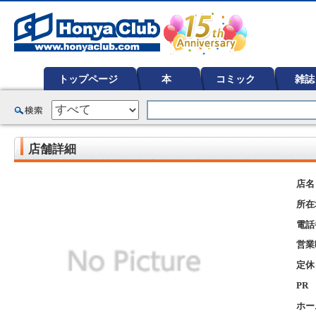
オンライン書店【ホンヤクラブ】はお好きな本屋での受け取りで送料無料！新刊予約・通販も。本（書籍）、雑誌、漫
ど在庫も充実
トップページ
本
コミック
雑誌
店舗詳細
店名
所在
電話
営業
定休
PR
ホー