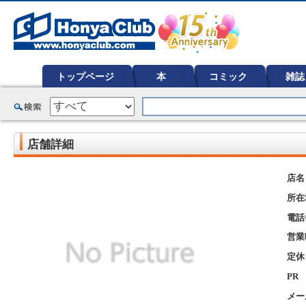
オンライン書店【ホンヤクラブ】はお好きな本屋での受け取りで送料無料！新刊予約・通販も。本（書籍）、雑誌、漫
ど在庫も充実
トップページ
本
コミック
雑誌
店舗詳細
店名
所在
電話
営業
定休
PR
メー