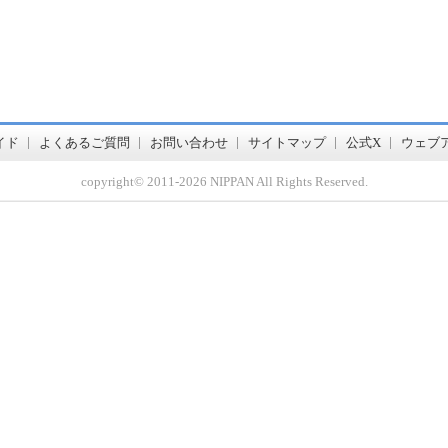
書店【ホンヤクラブ】はお好きな本屋での受け取りで送料無料！新刊予約・通販も。本（書籍）、雑誌、漫画（コミック）な
イド
よくあるご質問
お問い合わせ
サイトマップ
公式X
ウェブ
copyright© 2011-
2026 NIPPAN All Rights Reserved.