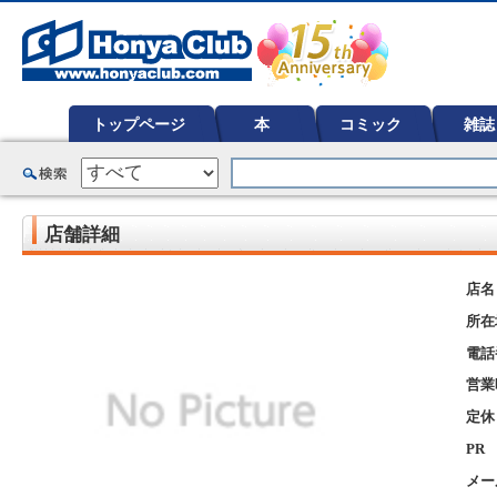
オンライン書店【ホンヤクラブ】はお好きな本屋での受け取りで送料無料！新刊予約・通販も。本（書籍）、雑誌、漫
ど在庫も充実
トップページ
本
コミック
雑誌
店舗詳細
店名
所在
電話
営業
定休
PR
メー