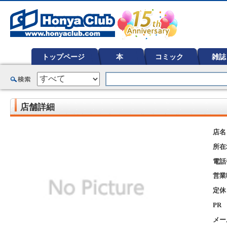
オンライン書店【ホンヤクラブ】はお好きな本屋での受け取りで送料無料！新刊予約・通販も。本（書籍）、雑誌、漫
ど在庫も充実
トップページ
本
コミック
雑誌
店舗詳細
店名
所在
電話
営業
定休
PR
メー