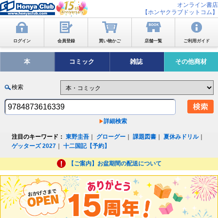
オンライン書店
【ホンヤクラブドットコム】
ログイン
会員登録
買い物かご
店舗一覧
ご利用ガイド
本
コミック
雑誌
その他商材
検索
詳細検索
注目のキーワード：
東野圭吾
｜
グローグー
｜
課題図書
｜
夏休みドリル
｜
ゲッターズ 2027
｜
十二国記【予約】
【ご案内】お盆期間の配送について