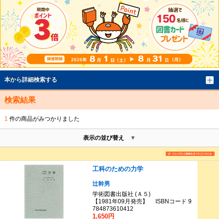
本から詳細検索する
検索結果
1
件の商品がみつかりました
表示の並び替え
工科のための力学
辻幹男
学術図書出版社 (Ａ５)
【1981年09月発売】 ISBNコード 9
784873610412
1,650円