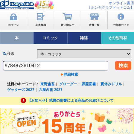
オンライン書店
【ホンヤクラブドットコム】
ログイン
会員登録
買い物かご
店舗一覧
ご利用ガイド
本
コミック
雑誌
その他商材
検索
詳細検索
注目のキーワード：
東野圭吾
｜
グローグー
｜
課題図書
｜
夏休みドリル
｜
ゲッターズ 2027
｜
六星占術 2027
【お知らせ】地震の影響による商品のお届けについて