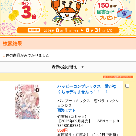
検索結果
1
件の商品がみつかりました
表示の並び替え
ハッピーコンプレックス 愛がな
くちゃデキませんっ！！ １
バンブーコミックス 恋パラコレクシ
ョンＤＸ
西海ミナト
竹書房 (コミック)
【2025年09月発売】 ISBNコード 9
784801987814
858円
在庫状況：在庫あり（1～2日で出荷）