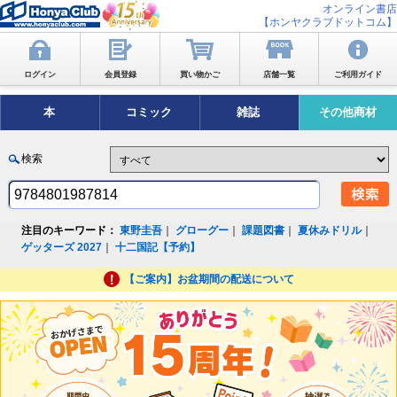
オンライン書店
【ホンヤクラブドットコム】
ログイン
会員登録
買い物かご
店舗一覧
ご利用ガイド
本
コミック
雑誌
その他商材
検索
注目のキーワード：
東野圭吾
｜
グローグー
｜
課題図書
｜
夏休みドリル
｜
ゲッターズ 2027
｜
十二国記【予約】
【ご案内】お盆期間の配送について