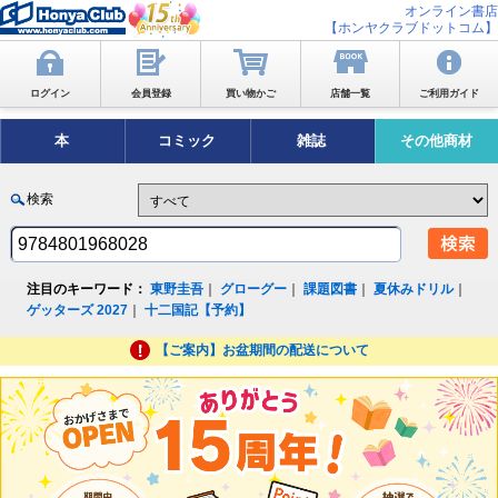
オンライン書店
【ホンヤクラブドットコム】
ログイン
会員登録
買い物かご
店舗一覧
ご利用ガイド
本
コミック
雑誌
その他商材
検索
注目のキーワード：
東野圭吾
｜
グローグー
｜
課題図書
｜
夏休みドリル
｜
ゲッターズ 2027
｜
十二国記【予約】
【ご案内】お盆期間の配送について