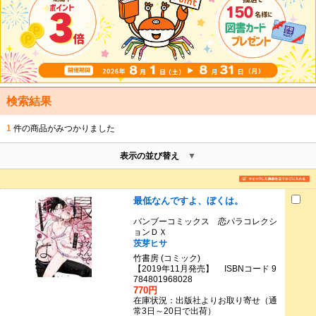
検索結果
1
件の商品がみつかりました
表示の並び替え
最低なんですよ、ぼくは。
バンブーコミックス 恋パラコレクシ
ョンＤＸ
茨芽ヒサ
竹書房 (コミック)
【2019年11月発売】 ISBNコード 9
784801968028
770円
在庫状況：出版社よりお取り寄せ（通
常3日～20日で出荷）