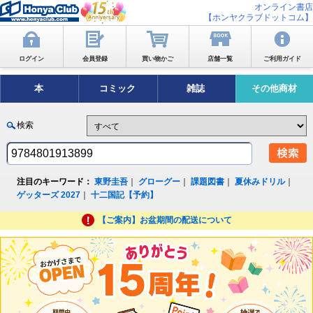
オンライン書店
【ホンヤクラブドットコム】
ログイン
会員登録
買い物かご
店舗一覧
ご利用ガイド
本
コミック
雑誌
その他商材
検索
注目のキーワード：
東野圭吾
｜
グローグー
｜
課題図書
｜
夏休みドリル
｜
ゲッターズ 2027
｜
十二国記【予約】
【ご案内】お盆期間の配送について