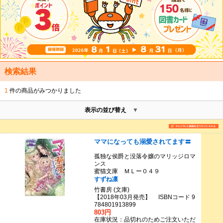
検索結果
1
件の商品がみつかりました
表示の並び替え
ママになっても溺愛されてます〓
孤独な侯爵と没落令嬢のマリッジロマ
ンス
蜜猫文庫 ＭＬー０４９
すずね凛
竹書房 (文庫)
【2018年03月発売】 ISBNコード 9
784801913899
803円
在庫状況：品切れのためご注文いただ