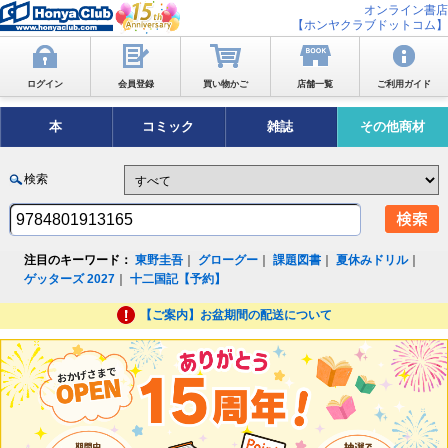
オンライン書店
【ホンヤクラブドットコム】
ログイン
会員登録
買い物かご
店舗一覧
ご利用ガイド
本
コミック
雑誌
その他商材
検索
注目のキーワード：
東野圭吾
｜
グローグー
｜
課題図書
｜
夏休みドリル
｜
ゲッターズ 2027
｜
十二国記【予約】
【ご案内】お盆期間の配送について