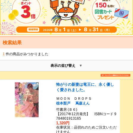
検索結果
1
件の商品がみつかりました
表示の並び替え
怖がりの新妻は竜王に、永く優し
く愛されました。
ＭＯＯＮ ＤＲＯＰＳ
椋本梨戸
蔦森えん
竹書房 (Ｂ６)
【2017年12月発売】 ISBNコード 9
784801913165
1,320円
在庫状況：品切れのためご注文いただ
けません