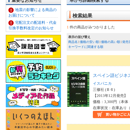
重要なお知らせ
本から詳細検索する
地震の影響による商品の
お届けについて
検索結果
宅配注文の配送料・代金
1
件の商品がみつかりました
引換手数料改定のお知らせ
表示の並び替え
商品名
価格の安い順
価格の高い順
発売
キーワードに関連する順
スペイン語ビジネ
イスパニカ
三修社 (Ｂ６)
【2013年12月発売】 I
価格：3,300円（本体
在庫状況：在庫あり（