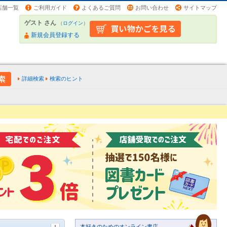
店舗一覧
ご利用ガイド
よくあるご質問
お問い合わせ
サイトマップ
ゲスト さん
（
ログイン
）
新規会員登録する
詳細検索
検索のヒント
本好きのためのオンライン書店