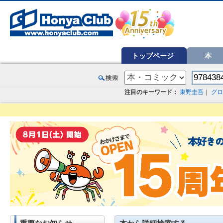
オンライン書店【ホンヤクラブ】はお好きな本屋での受け取りで送料無料！新刊予約・通販も。本（書籍）、雑誌、漫
トップページ
本
注目のキーワード：
東野圭吾
｜
グロ