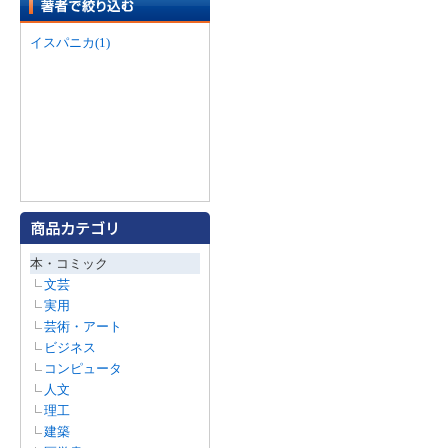
イスパニカ(1)
本・コミック
文芸
実用
芸術・アート
ビジネス
コンピュータ
人文
理工
建築