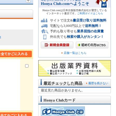
Honya Club.comへようこそ
Honya Club.comは日本出版販売株式会社が運営している
インターネット書店です。
ご利用ガイドはこちら
サイトで注文&
書店受け取り送料無料
宅配なら3,000円以上で
送料無料！
予約も取り寄せも
業界屈指の在庫量
外出先でも
検索や購入がカンタン！
順
店舗一覧はこちら
最近チェックした商品
履歴を残さない
最近見た商品がありません。
Honya Clubカード