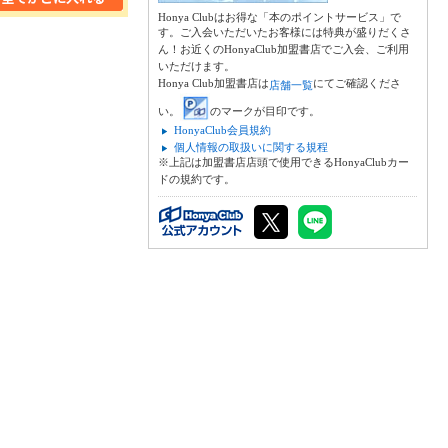
Honya Clubはお得な「本のポイントサービス」で
す。ご入会いただいたお客様には特典が盛りだくさ
ん！お近くのHonyaClub加盟書店でご入会、ご利用
いただけます。
Honya Club加盟書店は
にてご確認くださ
店舗一覧
い。
のマークが目印です。
HonyaClub会員規約
個人情報の取扱いに関する規程
※上記は加盟書店店頭で使用できるHonyaClubカー
ドの規約です。