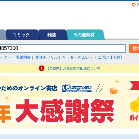
画（コミック）など在庫も充実
コミック
雑誌
その他商材
ーグー
｜
課題図書
｜
夏休みドリル
｜
ゲッターズ 2027
｜
十二国記【予約】
【ご案内】お盆期間の配送について