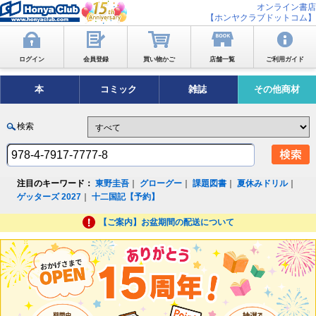
オンライン書店
【ホンヤクラブドットコム】
ログイン
会員登録
買い物かご
店舗一覧
ご利用ガイド
本
コミック
雑誌
その他商材
検索
注目のキーワード：
東野圭吾
｜
グローグー
｜
課題図書
｜
夏休みドリル
｜
ゲッターズ 2027
｜
十二国記【予約】
【ご案内】お盆期間の配送について