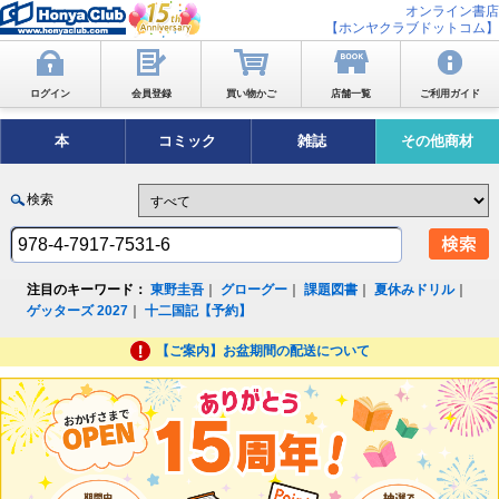
オンライン書店
【ホンヤクラブドットコム】
ログイン
会員登録
買い物かご
店舗一覧
ご利用ガイド
本
コミック
雑誌
その他商材
検索
注目のキーワード：
東野圭吾
｜
グローグー
｜
課題図書
｜
夏休みドリル
｜
ゲッターズ 2027
｜
十二国記【予約】
【ご案内】お盆期間の配送について