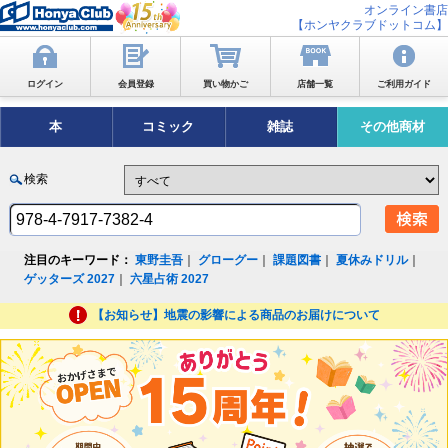
オンライン書店
【ホンヤクラブドットコム】
ログイン
会員登録
買い物かご
店舗一覧
ご利用ガイド
本
コミック
雑誌
その他商材
検索
注目のキーワード：
東野圭吾
｜
グローグー
｜
課題図書
｜
夏休みドリル
｜
ゲッターズ 2027
｜
六星占術 2027
【お知らせ】地震の影響による商品のお届けについて