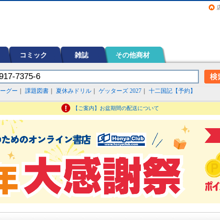
画（コミック）など在庫も充実
コミック
雑誌
その他商材
ーグー
｜
課題図書
｜
夏休みドリル
｜
ゲッターズ 2027
｜
十二国記【予約】
【ご案内】お盆期間の配送について