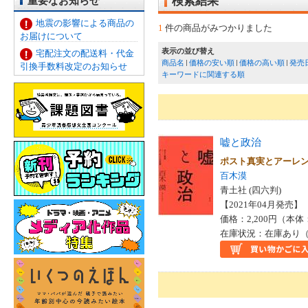
重要なお知らせ
検索結果
地震の影響による商品の
1
件の商品がみつかりました
お届けについて
表示の並び替え
宅配注文の配送料・代金
商品名
価格の安い順
価格の高い順
発売
引換手数料改定のお知らせ
キーワードに関連する順
嘘と政治
ポスト真実とアーレ
百木漠
青土社 (四六判)
【2021年04月発売】 I
価格：2,200円（本体
在庫状況：在庫あり（