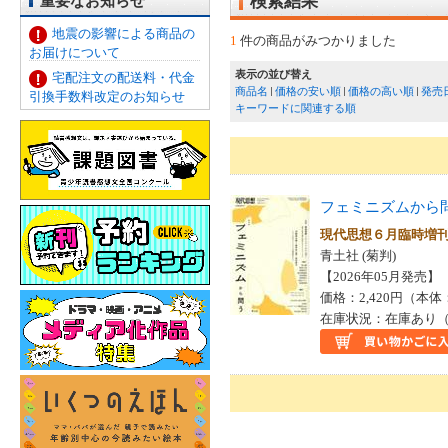
重要なお知らせ
検索結果
地震の影響による商品の
1
件の商品がみつかりました
お届けについて
表示の並び替え
宅配注文の配送料・代金
商品名
価格の安い順
価格の高い順
発売
引換手数料改定のお知らせ
キーワードに関連する順
フェミニズムから
現代思想６月臨時増
青土社 (菊判)
【2026年05月発売】 I
価格：2,420円（本体
在庫状況：在庫あり（