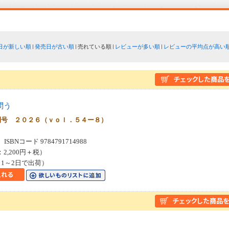
日が新しい順
発売日が古い順
売れている順
レビューが多い順
レビューの平均点が高い
問う
刊号 ２０２６（ｖｏｌ．５４ー８）
SBNコード 9784791714988
：2,200円＋税）
1～2日で出荷）