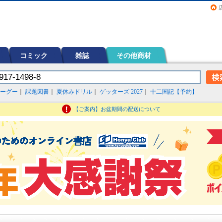
画（コミック）など在庫も充実
コミック
雑誌
その他商材
ーグー
｜
課題図書
｜
夏休みドリル
｜
ゲッターズ 2027
｜
十二国記【予約】
【ご案内】お盆期間の配送について