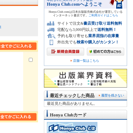
Honya Club.comへようこそ
Honya Club.comは日本出版販売株式会社が運営している
インターネット書店です。
ご利用ガイドはこちら
サイトで注文&
書店受け取り送料無料
順
宅配なら3,000円以上で
送料無料！
予約も取り寄せも
業界屈指の在庫量
外出先でも
検索や購入がカンタン！
店舗一覧はこちら
最近チェックした商品
履歴を残さない
最近見た商品がありません。
Honya Clubカード