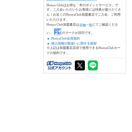
Honya Clubはお得な「本のポイントサービス」で
す。ご入会いただいたお客様には特典が盛りだくさ
ん！お近くのHonyaClub加盟書店でご入会、ご利用
いただけます。
Honya Club加盟書店は
にてご確認くださ
店舗一覧
い。
のマークが目印です。
HonyaClub会員規約
個人情報の取扱いに関する規程
※上記は加盟書店店頭で使用できるHonyaClubカー
ドの規約です。