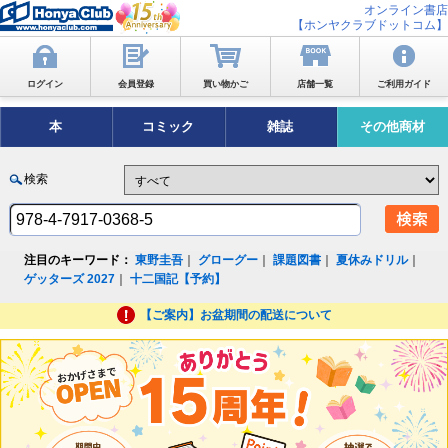
オンライン書店
【ホンヤクラブドットコム】
ログイン
会員登録
買い物かご
店舗一覧
ご利用ガイド
本
コミック
雑誌
その他商材
検索
注目のキーワード：
東野圭吾
｜
グローグー
｜
課題図書
｜
夏休みドリル
｜
ゲッターズ 2027
｜
十二国記【予約】
【ご案内】お盆期間の配送について