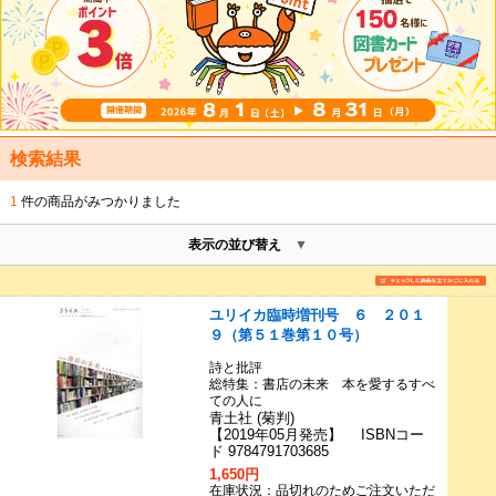
検索結果
1
件の商品がみつかりました
表示の並び替え
ユリイカ臨時増刊号 ６ ２０１
９（第５１巻第１０号）
詩と批評
総特集：書店の未来 本を愛するすべ
ての人に
青土社 (菊判)
【2019年05月発売】 ISBNコー
ド 9784791703685
1,650円
在庫状況：品切れのためご注文いただ