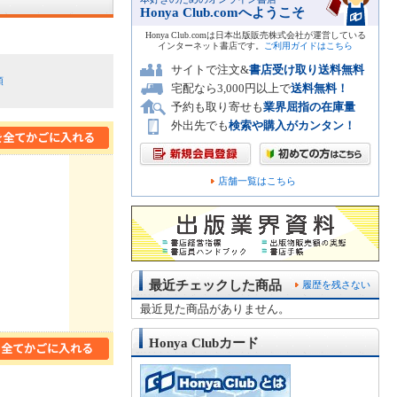
Honya Club.comへようこそ
Honya Club.comは日本出版販売株式会社が運営している
インターネット書店です。
ご利用ガイドはこちら
サイトで注文&
書店受け取り送料無料
順
宅配なら3,000円以上で
送料無料！
予約も取り寄せも
業界屈指の在庫量
外出先でも
検索や購入がカンタン！
店舗一覧はこちら
最近チェックした商品
履歴を残さない
最近見た商品がありません。
Honya Clubカード