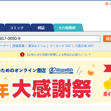
画（コミック）など在庫も充実
コミック
雑誌
その他商材
ーグー
｜
課題図書
｜
夏休みドリル
｜
ゲッターズ 2027
｜
六星占術 2027
【お知らせ】地震の影響による商品のお届けについて