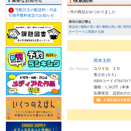
重要なお知らせ
検索結果
宅配注文の配送料・代金
1
件の商品がみつかりました
引換手数料改定のお知らせ
表示の並び替え
商品名
価格の安い順
価格の高い順
発売
キーワードに関連する順
岡本太郎
ユリイカ １０
青土社 (Ａ５)
ISBNコード 97847917
価格：1,362円（本体
在庫状況：品切れの