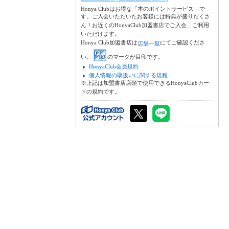
Honya Clubはお得な「本のポイントサービス」で
す。ご入会いただいたお客様には特典が盛りだくさ
ん！お近くのHonyaClub加盟書店でご入会、ご利用
いただけます。
Honya Club加盟書店は
にてご確認くださ
店舗一覧
い。
のマークが目印です。
HonyaClub会員規約
個人情報の取扱いに関する規程
※上記は加盟書店店頭で使用できるHonyaClubカー
ドの規約です。