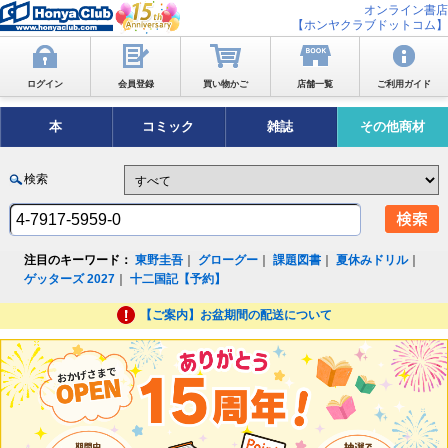
オンライン書店
【ホンヤクラブドットコム】
ログイン
会員登録
買い物かご
店舗一覧
ご利用ガイド
本
コミック
雑誌
その他商材
検索
注目のキーワード：
東野圭吾
｜
グローグー
｜
課題図書
｜
夏休みドリル
｜
ゲッターズ 2027
｜
十二国記【予約】
【ご案内】お盆期間の配送について