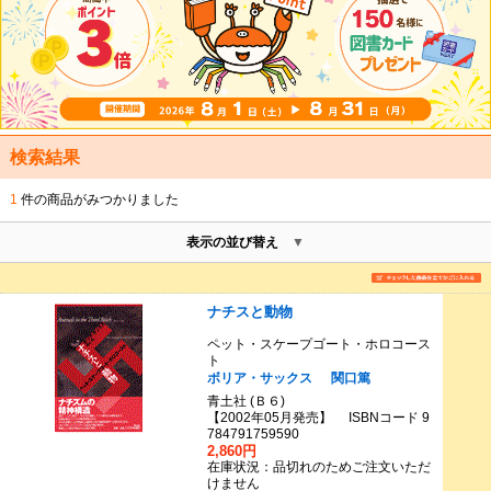
検索結果
1
件の商品がみつかりました
表示の並び替え
ナチスと動物
ペット・スケープゴート・ホロコース
ト
ボリア・サックス
関口篤
青土社 (Ｂ６)
【2002年05月発売】 ISBNコード 9
784791759590
2,860円
在庫状況：品切れのためご注文いただ
けません