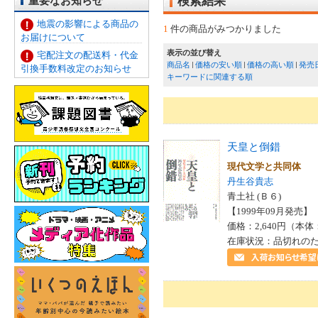
重要なお知らせ
検索結果
地震の影響による商品の
1
件の商品がみつかりました
お届けについて
表示の並び替え
宅配注文の配送料・代金
商品名
価格の安い順
価格の高い順
発売
引換手数料改定のお知らせ
キーワードに関連する順
天皇と倒錯
現代文学と共同体
丹生谷貴志
青土社 (Ｂ６)
【1999年09月発売】 I
価格：2,640円（本体
在庫状況：品切れの