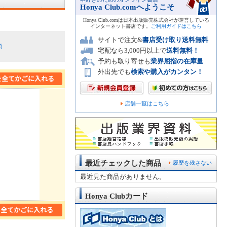
Honya Club.comへようこそ
Honya Club.comは日本出版販売株式会社が運営している
インターネット書店です。
ご利用ガイドはこちら
サイトで注文&
書店受け取り送料無料
順
宅配なら3,000円以上で
送料無料！
予約も取り寄せも
業界屈指の在庫量
外出先でも
検索や購入がカンタン！
店舗一覧はこちら
最近チェックした商品
履歴を残さない
最近見た商品がありません。
Honya Clubカード