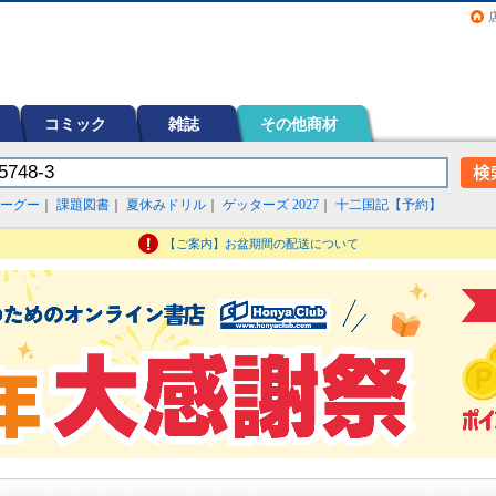
画（コミック）など在庫も充実
コミック
雑誌
その他商材
ーグー
｜
課題図書
｜
夏休みドリル
｜
ゲッターズ 2027
｜
十二国記【予約】
【ご案内】お盆期間の配送について