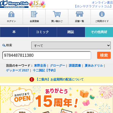
オンライン書店
【ホンヤクラブドットコム】
ログイン
会員登録
買い物かご
店舗一覧
ご利用ガイド
本
コミック
雑誌
その他商材
検索
注目のキーワード：
東野圭吾
｜
グローグー
｜
課題図書
｜
夏休みドリル
｜
ゲッターズ 2027
｜
十二国記【予約】
【ご案内】お盆期間の配送について