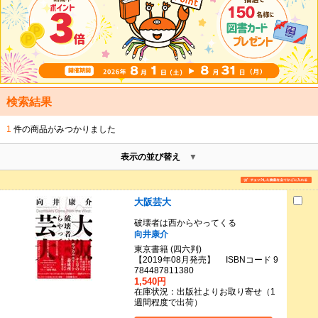
検索結果
1
件の商品がみつかりました
表示の並び替え
大阪芸大
破壊者は西からやってくる
向井康介
東京書籍 (四六判)
【2019年08月発売】 ISBNコード 9
784487811380
1,540円
在庫状況：出版社よりお取り寄せ（1
週間程度で出荷）