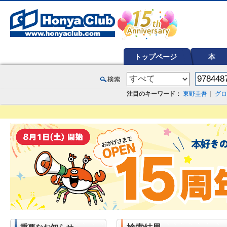
オンライン書店【ホンヤクラブ】はお好きな本屋での受け取りで送料無料！新刊予約・通販も。本（書籍）、雑誌、漫
トップページ
本
注目のキーワード：
東野圭吾
｜
グロ