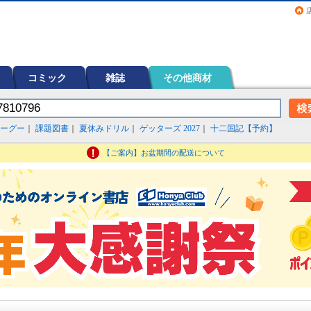
画（コミック）など在庫も充実
コミック
雑誌
その他商材
ーグー
｜
課題図書
｜
夏休みドリル
｜
ゲッターズ 2027
｜
十二国記【予約】
【ご案内】お盆期間の配送について