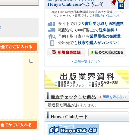
Honya Club.comへようこそ
Honya Club.comは日本出版販売株式会社が運営している
インターネット書店です。
ご利用ガイドはこちら
サイトで注文&
書店受け取り送料無料
順
宅配なら3,000円以上で
送料無料！
予約も取り寄せも
業界屈指の在庫量
外出先でも
検索や購入がカンタン！
店舗一覧はこちら
最近チェックした商品
履歴を残さない
最近見た商品がありません。
Honya Clubカード