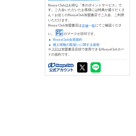
Honya Clubはお得な「本のポイントサービス」で
す。ご入会いただいたお客様には特典が盛りだくさ
ん！お近くのHonyaClub加盟書店でご入会、ご利用
いただけます。
Honya Club加盟書店は
にてご確認くださ
店舗一覧
い。
のマークが目印です。
HonyaClub会員規約
個人情報の取扱いに関する規程
※上記は加盟書店店頭で使用できるHonyaClubカー
ドの規約です。