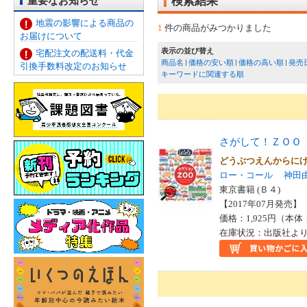
重要なお知らせ
検索結果
地震の影響による商品の
1
件の商品がみつかりました
お届けについて
表示の並び替え
宅配注文の配送料・代金
商品名
価格の安い順
価格の高い順
発売
引換手数料改定のお知らせ
キーワードに関連する順
さがして！ＺＯＯ
どうぶつえんからに
ロー・コール
神田
東京書籍 (Ｂ４)
【2017年07月発売】 I
価格：1,925円（本体
在庫状況：出版社より