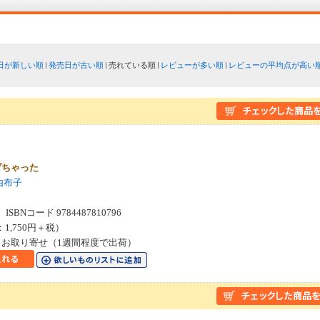
日が新しい順
発売日が古い順
売れている順
レビューが多い順
レビューの平均点が高い
げちゃった
由布子
SBNコード 9784487810796
：1,750円＋税）
お取り寄せ（1週間程度で出荷）