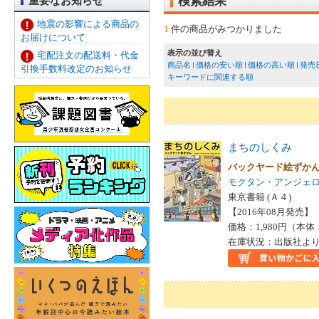
重要なお知らせ
検索結果
地震の影響による商品の
1
件の商品がみつかりました
お届けについて
表示の並び替え
宅配注文の配送料・代金
商品名
価格の安い順
価格の高い順
発売
引換手数料改定のお知らせ
キーワードに関連する順
まちのしくみ
バックヤード絵ずか
モクタン・アンジェ
東京書籍 (Ａ４)
【2016年08月発売】 I
価格：1,980円（本体
在庫状況：出版社より