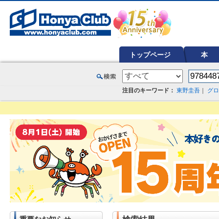
オンライン書店【ホンヤクラブ】はお好きな本屋での受け取りで送料無料！新刊予約・通販も。本（書籍）、雑誌、漫
トップページ
本
注目のキーワード：
東野圭吾
｜
グロ