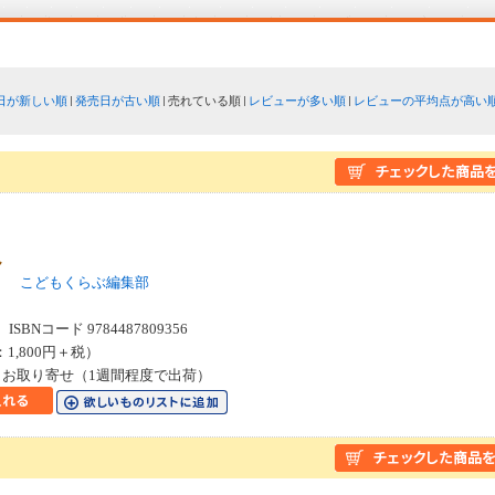
日が新しい順
発売日が古い順
売れている順
レビューが多い順
レビューの平均点が高い
ん
ロ
こどもくらぶ編集部
SBNコード 9784487809356
：1,800円＋税）
お取り寄せ（1週間程度で出荷）