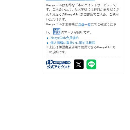
Honya Clubはお得な「本のポイントサービス」で
す。ご入会いただいたお客様には特典が盛りだくさ
ん！お近くのHonyaClub加盟書店でご入会、ご利用
いただけます。
Honya Club加盟書店は
にてご確認くださ
店舗一覧
い。
のマークが目印です。
HonyaClub会員規約
個人情報の取扱いに関する規程
※上記は加盟書店店頭で使用できるHonyaClubカー
ドの規約です。