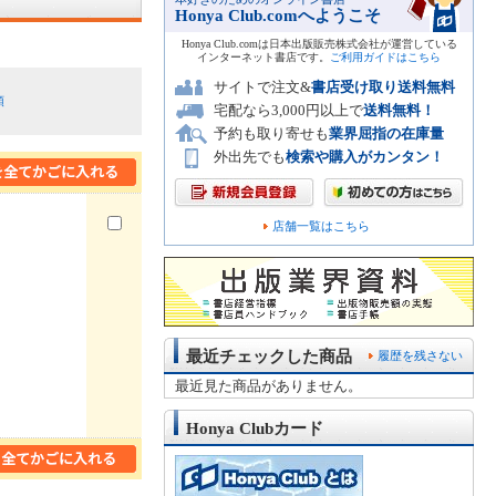
Honya Club.comへようこそ
Honya Club.comは日本出版販売株式会社が運営している
インターネット書店です。
ご利用ガイドはこちら
サイトで注文&
書店受け取り送料無料
順
宅配なら3,000円以上で
送料無料！
予約も取り寄せも
業界屈指の在庫量
外出先でも
検索や購入がカンタン！
店舗一覧はこちら
最近チェックした商品
履歴を残さない
最近見た商品がありません。
Honya Clubカード