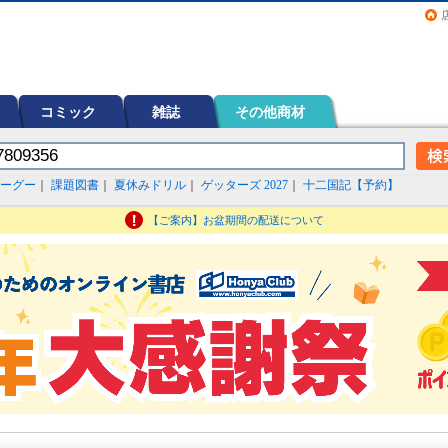
画（コミック）など在庫も充実
コミック
雑誌
その他商材
ーグー
｜
課題図書
｜
夏休みドリル
｜
ゲッターズ 2027
｜
十二国記【予約】
【ご案内】お盆期間の配送について