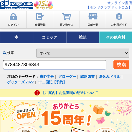
オンライン書店
【ホンヤクラブドットコム】
ログイン
会員登録
買い物かご
店舗一覧
ご利用ガイド
本
コミック
雑誌
その他商材
検索
注目のキーワード：
東野圭吾
｜
グローグー
｜
課題図書
｜
夏休みドリル
｜
ゲッターズ 2027
｜
十二国記【予約】
【ご案内】お盆期間の配送について