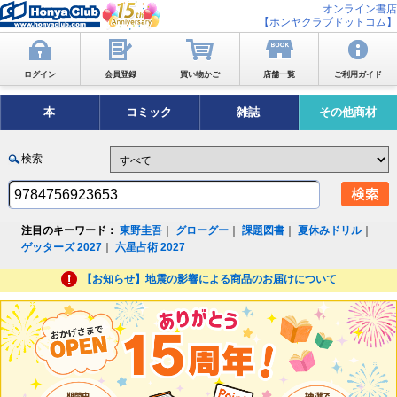
オンライン書店
【ホンヤクラブドットコム】
ログイン
会員登録
買い物かご
店舗一覧
ご利用ガイド
本
コミック
雑誌
その他商材
検索
注目のキーワード：
東野圭吾
｜
グローグー
｜
課題図書
｜
夏休みドリル
｜
ゲッターズ 2027
｜
六星占術 2027
【お知らせ】地震の影響による商品のお届けについて