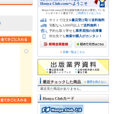
Honya Club.comへようこそ
Honya Club.comは日本出版販売株式会社が運営している
インターネット書店です。
ご利用ガイドはこちら
サイトで注文&
書店受け取り送料無料
順
宅配なら3,000円以上で
送料無料！
予約も取り寄せも
業界屈指の在庫量
外出先でも
検索や購入がカンタン！
店舗一覧はこちら
最近チェックした商品
履歴を残さない
最近見た商品がありません。
Honya Clubカード