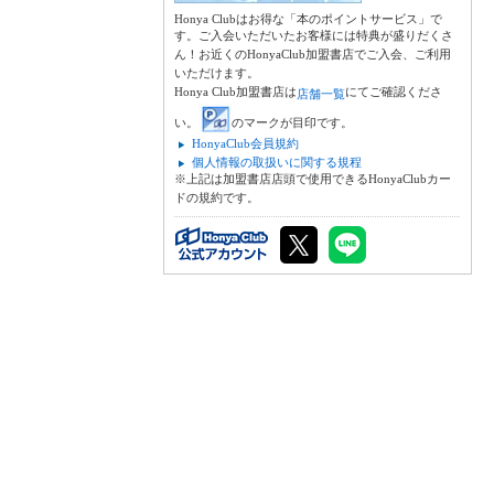
Honya Clubはお得な「本のポイントサービス」で
す。ご入会いただいたお客様には特典が盛りだくさ
ん！お近くのHonyaClub加盟書店でご入会、ご利用
いただけます。
Honya Club加盟書店は
にてご確認くださ
店舗一覧
い。
のマークが目印です。
HonyaClub会員規約
個人情報の取扱いに関する規程
※上記は加盟書店店頭で使用できるHonyaClubカー
ドの規約です。