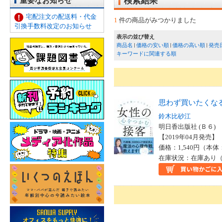
重要なお知らせ
検索結果
宅配注文の配送料・代金
1
件の商品がみつかりました
引換手数料改定のお知らせ
表示の並び替え
商品名
価格の安い順
価格の高い順
発売
キーワードに関連する順
思わず買いたくな
鈴木比砂江
明日香出版社 (Ｂ６)
【2019年04月発売】 I
価格：1,540円（本体
在庫状況：在庫あり（