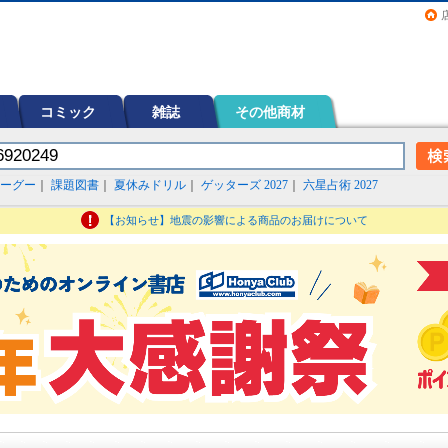
画（コミック）など在庫も充実
コミック
雑誌
その他商材
ーグー
｜
課題図書
｜
夏休みドリル
｜
ゲッターズ 2027
｜
六星占術 2027
【お知らせ】地震の影響による商品のお届けについて