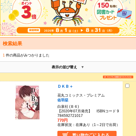
検索結果
1
件の商品がみつかりました
表示の並び替え
ＤＫＢ＋
花丸コミックス・プレミアム
佑羽栞
白泉社 (Ｂ６)
【2020年07月発売】 ISBNコード 9
784592721017
770円
在庫状況：在庫あり（1～2日で出荷）