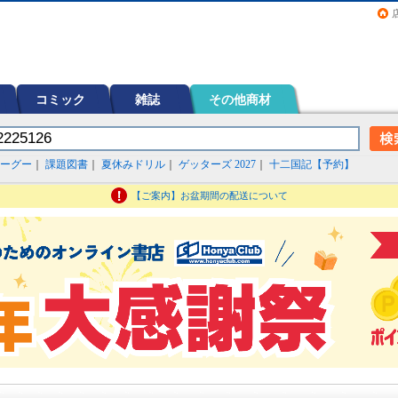
画（コミック）など在庫も充実
コミック
雑誌
その他商材
ーグー
｜
課題図書
｜
夏休みドリル
｜
ゲッターズ 2027
｜
十二国記【予約】
【ご案内】お盆期間の配送について