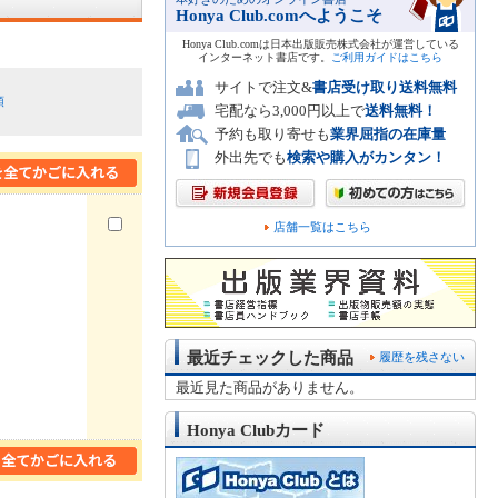
Honya Club.comへようこそ
Honya Club.comは日本出版販売株式会社が運営している
インターネット書店です。
ご利用ガイドはこちら
サイトで注文&
書店受け取り送料無料
順
宅配なら3,000円以上で
送料無料！
予約も取り寄せも
業界屈指の在庫量
外出先でも
検索や購入がカンタン！
店舗一覧はこちら
最近チェックした商品
履歴を残さない
最近見た商品がありません。
Honya Clubカード