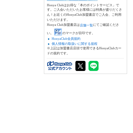
Honya Clubはお得な「本のポイントサービス」で
す。ご入会いただいたお客様には特典が盛りだくさ
ん！お近くのHonyaClub加盟書店でご入会、ご利用
いただけます。
Honya Club加盟書店は
にてご確認くださ
店舗一覧
い。
のマークが目印です。
HonyaClub会員規約
個人情報の取扱いに関する規程
※上記は加盟書店店頭で使用できるHonyaClubカー
ドの規約です。