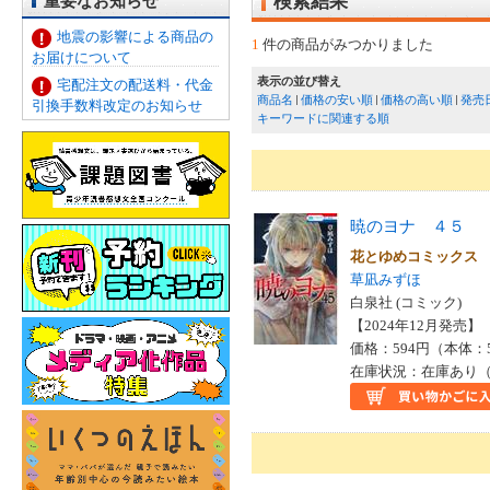
重要なお知らせ
検索結果
地震の影響による商品の
1
件の商品がみつかりました
お届けについて
表示の並び替え
宅配注文の配送料・代金
商品名
価格の安い順
価格の高い順
発売
引換手数料改定のお知らせ
キーワードに関連する順
暁のヨナ ４５
花とゆめコミック
草凪みずほ
白泉社 (コミック)
【2024年12月発売】 I
価格：594円（本体：
在庫状況：在庫あり（