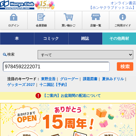
オンライン書店
【ホンヤクラブドットコム】
ログイン
会員登録
買い物かご
店舗一覧
ご利用ガイド
本
コミック
雑誌
その他商材
検索
注目のキーワード：
東野圭吾
｜
グローグー
｜
課題図書
｜
夏休みドリル
｜
ゲッターズ 2027
｜
十二国記【予約】
【ご案内】お盆期間の配送について