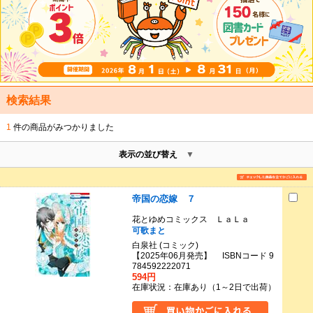
検索結果
1
件の商品がみつかりました
表示の並び替え
帝国の恋嫁 ７
花とゆめコミックス ＬａＬａ
可歌まと
白泉社 (コミック)
【2025年06月発売】 ISBNコード 9
784592222071
594円
在庫状況：在庫あり（1～2日で出荷）