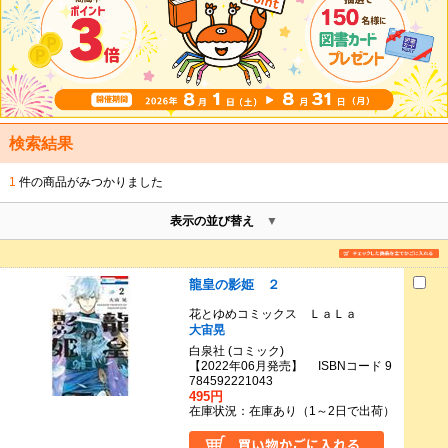
検索結果
1
件の商品がみつかりました
表示の並び替え
龍皇の影姫 ２
花とゆめコミックス ＬａＬａ
大宙晃
白泉社 (コミック)
【2022年06月発売】 ISBNコード 9
784592221043
495円
在庫状況：在庫あり（1～2日で出荷）