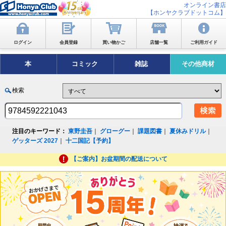
オンライン書店
【ホンヤクラブドットコム】
ログイン
会員登録
買い物かご
店舗一覧
ご利用ガイド
本
コミック
雑誌
その他商材
検索
注目のキーワード：
東野圭吾
｜
グローグー
｜
課題図書
｜
夏休みドリル
｜
ゲッターズ 2027
｜
十二国記【予約】
【ご案内】お盆期間の配送について