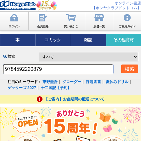
オンライン書店
【ホンヤクラブドットコム】
ログイン
会員登録
買い物かご
店舗一覧
ご利用ガイド
本
コミック
雑誌
その他商材
検索
注目のキーワード：
東野圭吾
｜
グローグー
｜
課題図書
｜
夏休みドリル
｜
ゲッターズ 2027
｜
十二国記【予約】
【ご案内】お盆期間の配送について