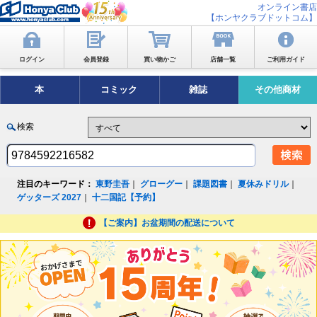
オンライン書店
【ホンヤクラブドットコム】
ログイン
会員登録
買い物かご
店舗一覧
ご利用ガイド
本
コミック
雑誌
その他商材
検索
注目のキーワード：
東野圭吾
｜
グローグー
｜
課題図書
｜
夏休みドリル
｜
ゲッターズ 2027
｜
十二国記【予約】
【ご案内】お盆期間の配送について