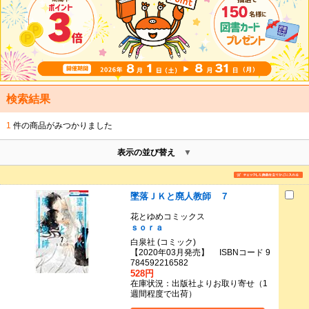
検索結果
1
件の商品がみつかりました
表示の並び替え
墜落ＪＫと廃人教師 ７
花とゆめコミックス
ｓｏｒａ
白泉社 (コミック)
【2020年03月発売】 ISBNコード 9
784592216582
528円
在庫状況：出版社よりお取り寄せ（1
週間程度で出荷）