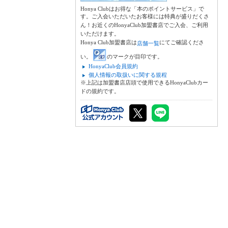
Honya Clubはお得な「本のポイントサービス」で
す。ご入会いただいたお客様には特典が盛りだくさ
ん！お近くのHonyaClub加盟書店でご入会、ご利用
いただけます。
Honya Club加盟書店は
にてご確認くださ
店舗一覧
い。
のマークが目印です。
HonyaClub会員規約
個人情報の取扱いに関する規程
※上記は加盟書店店頭で使用できるHonyaClubカー
ドの規約です。