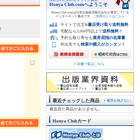
Honya Club.comへようこそ
Honya Club.comは日本出版販売株式会社が運営している
インターネット書店です。
ご利用ガイドはこちら
サイトで注文&
書店受け取り送料無料
順
宅配なら3,000円以上で
送料無料！
予約も取り寄せも
業界屈指の在庫量
外出先でも
検索や購入がカンタン！
店舗一覧はこちら
最近チェックした商品
履歴を残さない
最近見た商品がありません。
Honya Clubカード