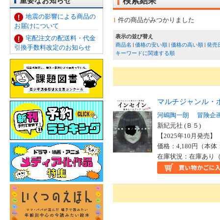
重要なお知らせ
検索結果
地震の影響による商品の
1
件の商品がみつかりました
お届けについて
表示の並び替え
宅配注文の配送料・代金
商品名
価格の安い順
価格の高い順
発売
引換手数料改定のお知らせ
キーワードに関連する順
マルチジャンル・
河嶋陶一朗
冒険企
新紀元社 (Ｂ５)
【2025年10月発売】 I
価格：4,180円（本体
在庫状況：在庫あり（