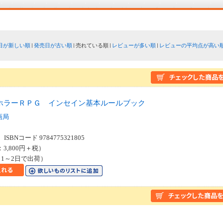
日が新しい順
発売日が古い順
売れている順
レビューが多い順
レビューの平均点が高い
ホラーＲＰＧ インセイン基本ルールブック
画局
SBNコード 9784775321805
：3,800円＋税）
1～2日で出荷）