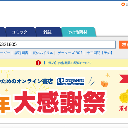
画（コミック）など在庫も充実
コミック
雑誌
その他商材
ーグー
｜
課題図書
｜
夏休みドリル
｜
ゲッターズ 2027
｜
十二国記【予約】
【ご案内】お盆期間の配送について