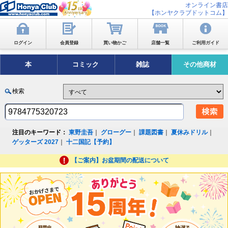
オンライン書店
【ホンヤクラブドットコム】
ログイン
会員登録
買い物かご
店舗一覧
ご利用ガイド
本
コミック
雑誌
その他商材
検索
注目のキーワード：
東野圭吾
｜
グローグー
｜
課題図書
｜
夏休みドリル
｜
ゲッターズ 2027
｜
十二国記【予約】
【ご案内】お盆期間の配送について