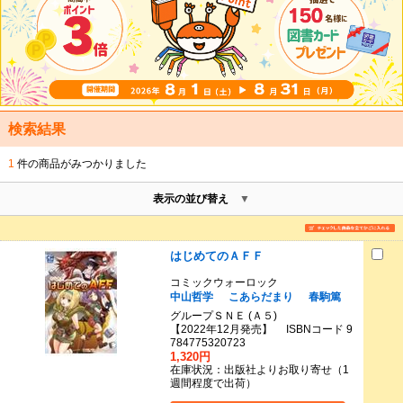
検索結果
1
件の商品がみつかりました
表示の並び替え
はじめてのＡＦＦ
コミックウォーロック
中山哲学
こあらだまり
春駒篤
グループＳＮＥ (Ａ５)
【2022年12月発売】 ISBNコード 9
784775320723
1,320円
在庫状況：出版社よりお取り寄せ（1
週間程度で出荷）