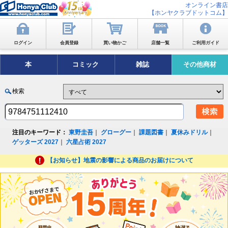
オンライン書店
【ホンヤクラブドットコム】
ログイン
会員登録
買い物かご
店舗一覧
ご利用ガイド
本
コミック
雑誌
その他商材
検索
注目のキーワード：
東野圭吾
｜
グローグー
｜
課題図書
｜
夏休みドリル
｜
ゲッターズ 2027
｜
六星占術 2027
【お知らせ】地震の影響による商品のお届けについて