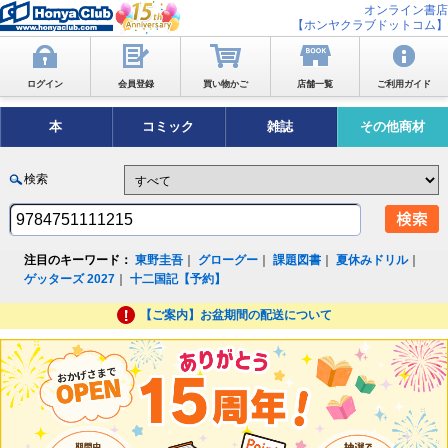
オンライン書店
【ホンヤクラブドットコム】
ログイン
会員登録
買い物かご
店舗一覧
ご利用ガイド
本
コミック
雑誌
その他商材
検索
注目のキーワード：
東野圭吾
｜
グローグー
｜
課題図書
｜
夏休みドリル
｜
ゲッターズ 2027
｜
十二国記【予約】
【ご案内】お盆期間の配送について