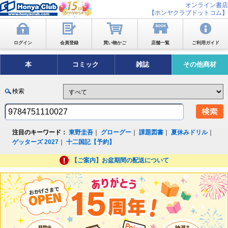
オンライン書店
【ホンヤクラブドットコム】
ログイン
会員登録
買い物かご
店舗一覧
ご利用ガイド
本
コミック
雑誌
その他商材
検索
注目のキーワード：
東野圭吾
｜
グローグー
｜
課題図書
｜
夏休みドリル
｜
ゲッターズ 2027
｜
十二国記【予約】
【ご案内】お盆期間の配送について